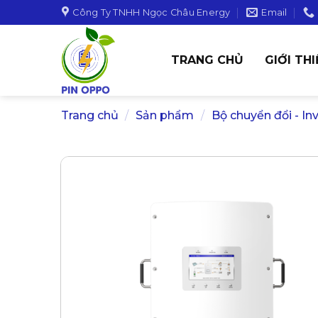
Skip
Công Ty TNHH Ngọc Châu Energy
Email
to
content
TRANG CHỦ
GIỚI TH
Trang chủ
/
Sản phẩm
/
Bộ chuyển đổi - In