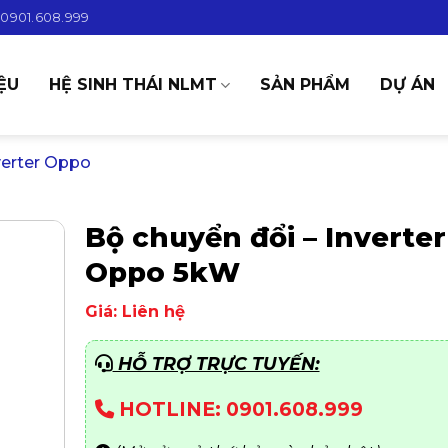
0901.608.999
IỆU
HỆ SINH THÁI NLMT
SẢN PHẨM
DỰ ÁN
verter Oppo
Bộ chuyển đổi – Inverter
Oppo 5kW
Giá: Liên hệ
HỖ TRỢ TRỰC TUYẾN:
HOTLINE: 0901.608.999