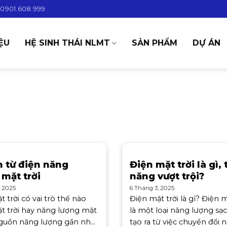
0901.608.999
IỆU
HỆ SINH THÁI NLMT
SẢN PHẨM
DỰ ÁN
ch từ điện năng
Điện mặt trời là gì, 
 mặt trời
năng vượt trội?
, 2025
6 Tháng 3, 2025
 trời có vai trò thế nào
Điện mặt trời là gì? Điện m
t trời hay năng lượng mặt
là một loại năng lượng sạ
 nguồn năng lượng gần như
tạo ra từ việc chuyển đổi 