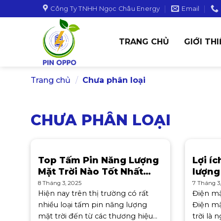
Skip
Công Ty TNHH Ngọc Châu Energy
Email
to
content
TRANG CHỦ
GIỚI TH
Trang chủ
/
Chưa phân loại
CHƯA PHÂN LOẠI
Top Tấm Pin Năng Lượng
Lợi í
Mặt Trời Nào Tốt Nhất
lượng
Hiện Nay
8 Tháng 3, 2025
7 Tháng 3
Hiện nay trên thị trường có rất
Điện mặt
nhiều loại tấm pin năng lượng
Điện mặ
mặt trời đến từ các thương hiệu
trời là