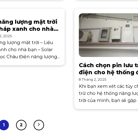
ện mặt trời. Uy tín: Lựa
pháp năng lượng tái tạo v
à cung cấp có uy tín và
nghệ quản lý
năng lượng mặt trời
pháp xanh cho nhà
2, 2025
ng lượng mặt trời – Liệu
nh cho nhà bạn – Solar
ọc Châu Điện năng lượng
i – nguồn năng lượng được
Cách chọn pin lưu t
từ ánh nắng mặt trời
điện cho hệ thống 
đổi thành điện năng, giải
mặt trời gia đình
8 Tháng 2, 2025
Khi bạn xem xét các tùy c
trữ cho hệ thống năng l
trời của mình, bạn sẽ gặp 
nhiều thông số kỹ thuật 
của sản phẩm. Những yếu
trọng nhất để sử dụng tr
1
2
trình