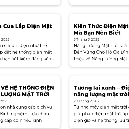
và vô cùng quý giá, nó
lượng mặt trời, chuyển h
t vai trò quan trọng và đa
năng và nhiệt năng thành
rong
năng, thông qua các tấm 
ch Của Lắp Điện Mặt
Kiến Thức Điện Mặt
Mà Bạn Nên Biết
, 2025
3 Tháng 3, 2025
ệm chi phí điện như thế
Năng Lượng Mặt Trời: Giả
p đặt hệ thống điện mặt
Bền Vững Cho Hộ Gia Đình
p bạn tiết kiệm đáng kể chi
thiệu về Năng Lượng Mặt T
n hàng tháng. Trung bình,
Hệ Thống Pin Năng Lượn
thể tiết kiệm từ 30% đến
Trời Năng lượng mặt trời 
 đơn tiền
nguồn năng lượng bền vữ
tiềm
 VỀ HỆ THỐNG ĐIỆN
Tương lai xanh – Đi
 LƯỢNG MẶT TRỜI
năng lượng mặt trờ
 2025
28 Tháng 2, 2025
họn nhà cung cấp dịch vụ
Từ nhà máy điện mặt trời 
: Kinh nghiệm: Lựa chọn
giải pháp điện mặt trời áp
g cấp có nhiều kinh
điện gió và hệ thống lưu 
trong việc lắp đặt hệ
lượng, chúng tôi tích hợp c