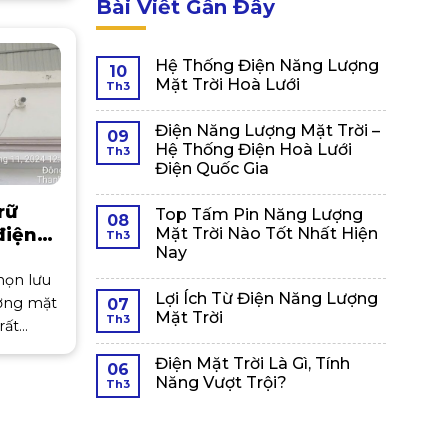
Bài Viết Gần Đây
ới công
Hệ Thống Điện Năng Lượng
10
Mặt Trời Hoà Lưới
Th3
Điện Năng Lượng Mặt Trời –
09
Hệ Thống Điện Hoà Lưới
Th3
Điện Quốc Gia
rữ
Top Tấm Pin Năng Lượng
08
Mặt Trời Nào Tốt Nhất Hiện
điện
Th3
Nay
họn lưu
Lợi Ích Từ Điện Năng Lượng
ượng mặt
07
Mặt Trời
Th3
rất
phức tạp
Điện Mặt Trời Là Gì, Tính
06
 tố quan
Năng Vượt Trội?
Th3
ong quá