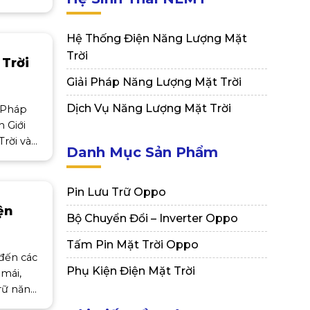
óa quang
 điện
Hệ Thống Điện Năng Lượng Mặt
pin
Trời
 Trời
Giải Pháp Năng Lượng Mặt Trời
Dịch Vụ Năng Lượng Mặt Trời
i Pháp
 Giới
rời và
Danh Mục Sản Phẩm
g Mặt
là một
ng và
Pin Lưu Trữ Oppo
ện
Bộ Chuyển Đổi – Inverter Oppo
i
Tấm Pin Mặt Trời Oppo
đến các
Phụ Kiện Điện Mặt Trời
 mái,
trữ năng
ác giải