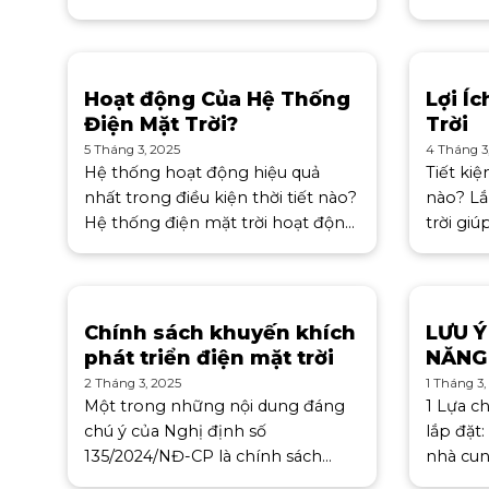
trong và ngoài nước. Bạn đang
vô tận 
phân vân không biết lựa
đóng mộ
chọn tấm pin năng lượng mặt
dạng t
trời nào tốt nhất? Hiện nay trên
Hoạt động Của Hệ Thống
Lợi Í
Điện Mặt Trời?
Trời
5 Tháng 3, 2025
4 Tháng 3
Hệ thống hoạt động hiệu quả
Tiết ki
nhất trong điều kiện thời tiết nào?
nào? Lắ
Hệ thống điện mặt trời hoạt động
trời giú
hiệu quả nhất trong điều kiện trời
phí điệ
nắng, ít mây. Hiệu suất của hệ
bạn có 
thống có giảm theo thời gian
90% hóa
Chính sách khuyến khích
LƯU Ý
phát triển điện mặt trời
NĂNG
2 Tháng 3, 2025
1 Tháng 3,
Một trong những nội dung đáng
1 Lựa c
chú ý của Nghị định số
lắp đặt
135/2024/NĐ-CP là chính sách
nhà cun
khuyến khích phát triển điện mặt
nghiệm 