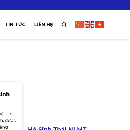
TIN TỨC
LIÊN HỆ
tính
ặt trời
ch, được
năng
Hệ Sinh Thái NLMT