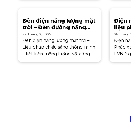
trời mái nhà tự sản xuất, tự tiêu
thống đi
thụ. Cụ thể, Nghị định quy định 9
chọn nh
chính sách khuyến
thương
Đèn điện năng lượng mặt
Điện 
trời – Đèn đường năng
liệu 
lượng mặt trời
bạn
27 Tháng 2, 2025
26 Tháng 
Đèn điện năng lượng mặt trời –
Điện nă
Liệu pháp chiếu sáng thông minh
Pháp xa
– tiết kiệm năng lượng với công
EVN Ng
nghệ pin mặt trời hiệu suất cao.
mặt trờ
Đèn năng lượng mặt trời nhờ vào
tái tạo 
tấm pin mặt trời thu năng
chuyển 